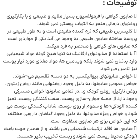
توضیحات :
 صابون گیاهی با فرمولاسیون بسیار ملایم و طبیعی و با بکارگیری
روغنهای درمانی منجر به التهاب پوستی نمی شوند.
 گلیسرین طبیعی که نرم کننده مفیدی است و به طور طبیعی در
پروسه ساخته صابون طبیعی به وجود می آید یکی از مواردی است
که صابون های گیاهی را منحصر به فرد میکند.
 با استفاده از صابونهای ارگانیگ نه تنها هیچ گونه مواد شیمیایی
وارد بدنتان نمی شوند بلکه ویتامین ها، مواد مغذی مورد نیاز پوست
نیز تامین می شود.
 خواص صابونهای بیوالیکسیر به دو دسته تقسیم می¬شوند.
خواص عمومی صابونها: به دلیل وجود روغنهایی مانند روغن زیتون،
روغن نارگیل، روغن کرچک و…در تمامی صابونها خواص مشترکی
وجود دارد از جمله جوان¬سازی پوست، سفت کنندگی پوست، تمیز
کننده آلودگی¬ها و سموم از روی پوست، شاداب کنندگی پوست می
شود و خواص ویژه صابونها: به دلیل وجود گیاهان دارویی مختلف
که این خواص برای هر صابون متفاوت است.
 صابون ها فاقد ترکیبات شیمیایی می باشند و از همین جهت باعث
آلودگی محیط زیست نمی شوندو زیست تخریب پذیر هستند.