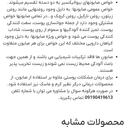
خواص صابونهای بیوالیکسیر به دو دسته تقسیم می­شوند.
خواص عمومی صابونها: به دلیل وجود روغنهایی مانند روغن
زیتون، روغن نارگیل، روغن کرچک و…در تمامی صابونها خواص
مشترکی وجود دارد از جمله جوان­سازی پوست، سفت کنندگی
پوست، تمیز کننده آلودگی­ها و سموم از روی پوست، شاداب
کنندگی پوست می شود و خواص ویژه صابونها: به دلیل وجود
گیاهان دارویی مختلف که این خواص برای هر صابون متفاوت
است.
صابون ها فاقد ترکیبات شیمیایی می باشند و از همین جهت
باعث آلودگی محیط زیست نمی شوندو زیست تخریب پذیر
هستند.
برای درمان مشکلات پوستی علاوه بر استفاده از صابون، از
محصولات درمانی دیگر نظیر کرم و ماسک نیز استفاده شود.
در صورت هرگونه سوال یا مشاوره می توان با شماره تلفن
09190419613
تماس بگیرید.
محصولات مشابه